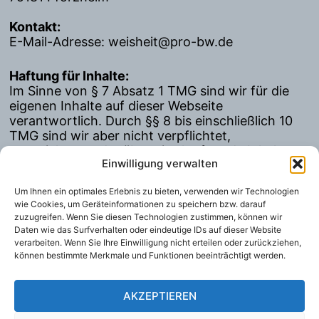
Kontakt:
E-Mail-Adresse: weisheit@pro-bw.de
Haftung für Inhalte:
Im Sinne von § 7 Absatz 1 TMG sind wir für die
eigenen Inhalte auf dieser Webseite
verantwortlich. Durch §§ 8 bis einschließlich 10
TMG sind wir aber nicht verpflichtet,
gespeicherte oder übermittelte fremde Inhalte zu
Einwilligung verwalten
überwachen oder diese auf Rechtswidrigkeit zu
prüfen. Das befreit uns jedoch nicht von der
Um Ihnen ein optimales Erlebnis zu bieten, verwenden wir Technologien
Pflicht, der Sperrung und Entfernung von
wie Cookies, um Geräteinformationen zu speichern bzw. darauf
Informationen nach geltenden Gesetzen
zuzugreifen. Wenn Sie diesen Technologien zustimmen, können wir
nachzukommen.
Daten wie das Surfverhalten oder eindeutige IDs auf dieser Website
verarbeiten. Wenn Sie Ihre Einwilligung nicht erteilen oder zurückziehen,
können bestimmte Merkmale und Funktionen beeinträchtigt werden.
Datenschutz:
Hier finden Sie Informationen zum Datenschutz
AKZEPTIEREN