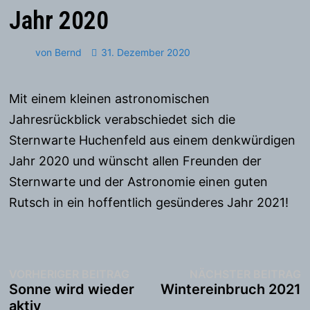
Jahr 2020
von
Bernd
31. Dezember 2020
Mit einem kleinen astronomischen
Jahresrückblick verabschiedet sich die
Sternwarte Huchenfeld aus einem denkwürdigen
Jahr 2020 und wünscht allen Freunden der
Sternwarte und der Astronomie einen guten
Rutsch in ein hoffentlich gesünderes Jahr 2021!
Beitragsnavigation
Vorheriger
N
VORHERIGER BEITRAG
NÄCHSTER BEITRAG
Beitrag:
B
Sonne wird wieder
Wintereinbruch 2021
aktiv